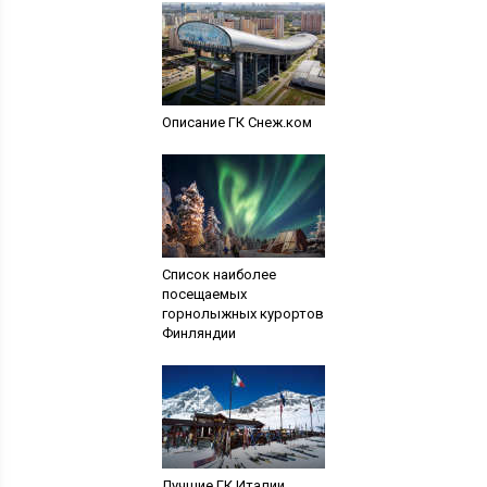
Описание ГК Снеж.ком
Список наиболее
посещаемых
горнолыжных курортов
Финляндии
Лучшие ГК Италии