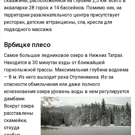
скважины, расположенной на глубине 2,5 км. Всего в
аквапарке 28 горок и 14 бассейнов. Помимо них, на
территории развлекательного центра присутствует
ресторан, детские аттракционы, спа, кресла для
подводного массажа.
Врбицке плесо
Самое большое ледниковое озеро в Нижних Татрах.
Находится в 30 минутах езды от ближайшей
горнолыжной трассы. Максимальная глубина водоема
— 8 м. Из него выходит река Отупинианка. Из-за
опасности обмельчания или даже полного
исчезновения озера уровень воды в нем регулируется
дамбами.
Вокруг озера
расставлены
скамейки,
откуда
удобно