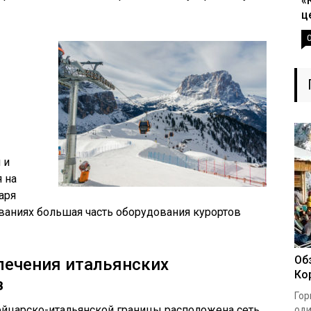
«
ц
 и
я на
аря
аниях большая часть оборудования курортов
Об
лечения итальянских
Ко
в
Гор
йцарско-итальянской границы расположена сеть
оди