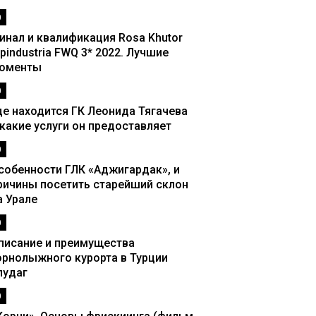
0
инал и квалификация Rosa Khutor
lpindustria FWQ 3* 2022. Лучшие
оменты
0
де находится ГК Леонида Тягачева
 какие услуги он предоставляет
0
собенности ГЛК «Аджигардак», и
ричины посетить старейший склон
а Урале
0
писание и преимущества
орнолыжного курорта в Турции
лудаг
0