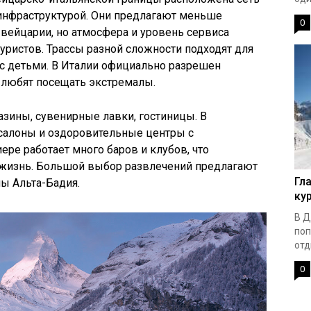
инфраструктурой. Они предлагают меньше
0
вейцарии, но атмосфера и уровень сервиса
ристов. Трассы разной сложности подходят для
 с детьми. В Италии официально разрешен
 любят посещать экстремалы.
азины, сувенирные лавки, гостиницы. В
-салоны и оздоровительные центры с
ере работает много баров и клубов, что
жизнь. Большой выбор развлечений предлагают
Гл
ы Альта-Бадия.
ку
В Д
поп
отд
0