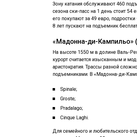
Зону катания обслуживают 460 под
сезона ски-пасс на 1 день стоит 54
его покупают за 49 евро, подростки 
8 лет пускают на подъемник бесплат
«Мадонна-ди-Кампильо» (
На высоте 1550 м в долине Валь-Р
курорт считается изысканным и мод
аристократия. Трассы разной сложн
подъемниками. В «Мадонна-ди-Камп
Spinale;
Groste;
Pradalago;
Cinque Laghi.
Для семейного и любительского от