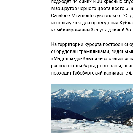
подходят 44 синих и 38 красных спу
Маршрутов черного цвета всего 5. 
Canalone Miramonti с уклоном от 25 
используется для проведения Кубка
комбинированный спуск длиной боль
На территории курорта построен сно
оборудован трамплинами, ледяными 
«Мадонна-ди-Кампильо» славится н
расположены бары, рестораны, ночн
проходит Габсбургский карнавал с