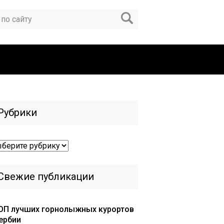
Рубрики
брики
Свежие публикации
ОП лучших горнолыжных курортов
ербии