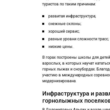
туристов по таким причинам:
развитая инфраструктура;
снежные склоны;
хороший сервис;
разные уровни сложности трасс;
низкие цены.
В горах построены школы для детей
взрослых, в которых научат кататьс
горных лыжах и сноубордах. Благод
участию в международных соревнов
модернизирована.
Инфраструктура и разв
горнолыжных поселко
В Доломитовых Альпах и возле шве