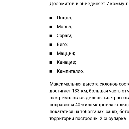
Доломитов и объединяет 7 коммун:
Поцца;
Моэна;
Сорага;
Виго;
Маццин;
Канацеи;
Кампителло.
Максимальная высота склонов соста
достигает 133 км, большая часть о
экстремалов выделены внетрассовы
понравится 40-километровая кольце
покататься на тобогганах, санях, бе
территории построены 2 сноупарка.