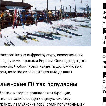
Ф
A
м
Г
и
ают развитую инфраструктуру, качественный
О
ю с другими странами Европы. Они подходят для
п
тсменам. Любой турист найдет в Доломитовых
н
сы, пологие склоны и снежные долины.
О
льянские ГК так популярны
г
У
Альпах, которые принадлежат Франции,
тво позволило создать единую систему
транах. Итальянские горы стали популярными у