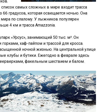
сков.
В список самых сложных в мире входит трасса
до 66 градусов, которая освещается ночью. Она
 мира по слалому. У лыжников популярен
ше 4 км и трасса Amazzonia.
упарк «Урсус», занимающий 50 тыс. м². Он
горками, хаф-пайпом и трассой для кросса.
асыщенной ночной жизнью. На центральной улице
ые клубы и бутики. Ежегодно в феврале здесь
 феерверками, факельным шествием и балом.