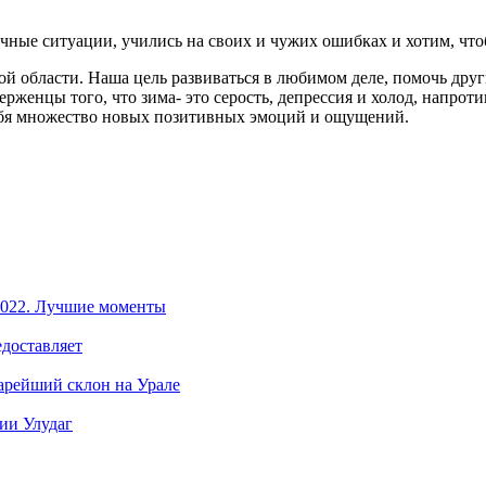
ичные ситуации, учились на своих и чужих ошибках и хотим, чт
 области. Наша цель развиваться в любимом деле, помочь други
енцы того, что зима- это серость, депрессия и холод, напротив 
себя множество новых позитивных эмоций и ощущений.
 2022. Лучшие моменты
едоставляет
арейший склон на Урале
ии Улудаг