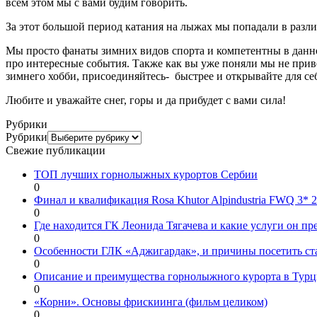
всем этом мы с вами будим говорить.
За этот большой период катания на лыжах мы попадали в разл
Мы просто фанаты зимних видов спорта и компетентны в данной
про интересные события. Также как вы уже поняли мы не приверж
зимнего хобби, присоединяйтесь- быстрее и открывайте для 
Любите и уважайте снег, горы и да прибудет с вами сила!
Рубрики
Рубрики
Свежие публикации
ТОП лучших горнолыжных курортов Сербии
0
Финал и квалификация Rosa Khutor Alpindustria FWQ 3*
0
Где находится ГК Леонида Тягачева и какие услуги он пр
0
Особенности ГЛК «Аджигардак», и причины посетить ст
0
Описание и преимущества горнолыжного курорта в Турц
0
«Корни». Основы фрискиинга (фильм целиком)
0