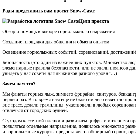
Рады представить вам проект Snow-Caste
Цели проекта
Обзор и помощь в выборе горнолыжного снаряжения
Создание площадки для общения и обмена опытом
Освещение горнолыжных событий, соревнований, достижени
Безопасность (это один из важнейших пунктов. Множество люд
элементарные правила безопасности, или не знали нюансов дан
увидеть у нас советы для лыжников разного уровня…)
Зачем нам это?
Мы фанаты горных лыж, зимнего фрирайда, скитуров, беккантр
первый раз. В то время нам еще не было ни чего известно про
вне трасс, делали трамплины, участвовали в любых соревновани
отвлечься от городских будней.
С уходом кассетной пленки и развитием цифры и интернета пр
появляться отдельные направления, появилось множество разл
и горнолыжные курорты предоставляют обширный сервис, органи