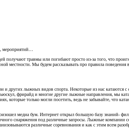
й, мероприятий…
ей получают травмы или погибают просто из-за того, что прои
ной местности. Мы будем рассказывать про правила поведения в
и и других лыжных видов спорта. Некоторые из нас катаются с 
 ньюскул, фрирайд и многие другие лыжные направления, мы ката
ях, которые только могли посетить, ведь не забывайте, что катан
оизошел медиа бум. Интернет открыл большую базу знаний- филь
ичного снаряжения под различные запросы. Лыжные компании со
зовываются различные соревнования и как с этим всем разобрат