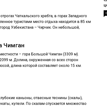
«
ц
трогах Чаткальского хребта, в горах Западного
ленное туристами место отдыха находится в 85 км
город Узбекистана – Чирчик. Он небольшой,
а Чимган
естности – гора Большой Чимган (3309 м).
2099 м. Долина, окруженная со всех сторон
осой, длина которой составляет около 15 км.
лубокие каньоны, отвесные теснины (скалы),
каты, купели. По скалам спускается множество