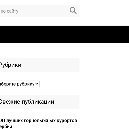
Рубрики
брики
Свежие публикации
ОП лучших горнолыжных курортов
ербии