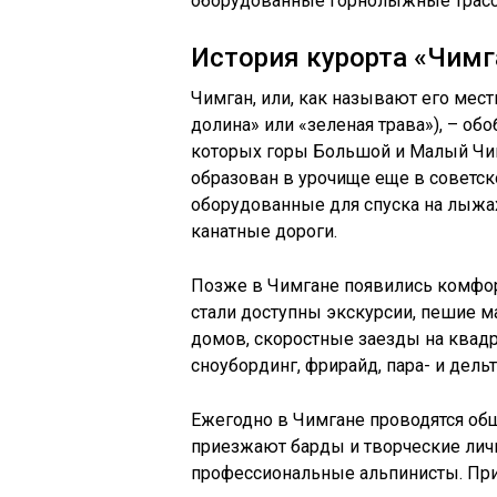
оборудованные горнолыжные трасс
История курорта «Чимг
Чимган, или, как называют его мес
долина» или «зеленая трава»), – о
которых горы Большой и Малый Чи
образован в урочище еще в советск
оборудованные для спуска на лыжа
канатные дороги.
Позже в Чимгане появились комфор
стали доступны экскурсии, пешие 
домов, скоростные заезды на квадро
сноубординг, фрирайд, пара- и дель
Ежегодно в Чимгане проводятся об
приезжают барды и творческие личн
профессиональные альпинисты. Прив