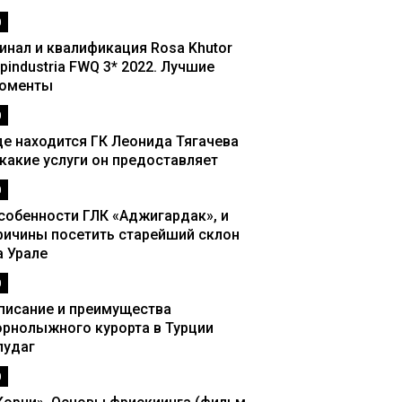
0
инал и квалификация Rosa Khutor
lpindustria FWQ 3* 2022. Лучшие
оменты
0
де находится ГК Леонида Тягачева
 какие услуги он предоставляет
0
собенности ГЛК «Аджигардак», и
ричины посетить старейший склон
а Урале
0
писание и преимущества
орнолыжного курорта в Турции
лудаг
0