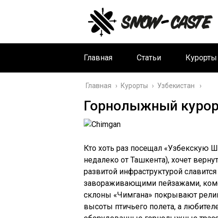
Главная
Статьи
Курорты
Главная
›
Курорты
›
Узбекистан
Горнолыжный курорт
Кто хоть раз посещал «Узбекскую 
недалеко от Ташкента), хочет верну
развитой инфраструктурой славитс
завораживающими пейзажами, комф
склоны «Чимгана» покрывают рели
высоты птичьего полета, а любител