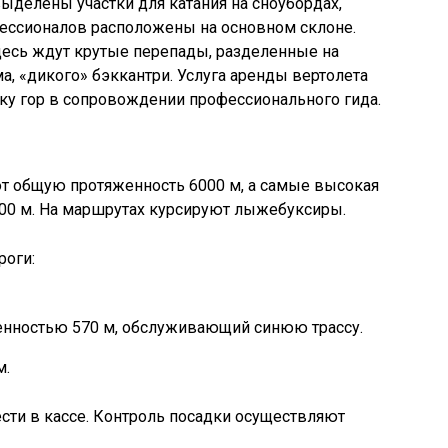
выделены участки для катания на сноубордах,
офессионалов расположены на основном склоне.
здесь ждут крутые перепады, разделенные на
а, «дикого» бэккантри. Услуга аренды вертолета
ку гор в сопровождении профессионального гида.
т общую протяженность 6000 м, а самые высокая
2000 м. На маршрутах курсируют лыжебуксиры.
роги:
нностью 570 м, обслуживающий синюю трассу.
м.
сти в кассе. Контроль посадки осуществляют