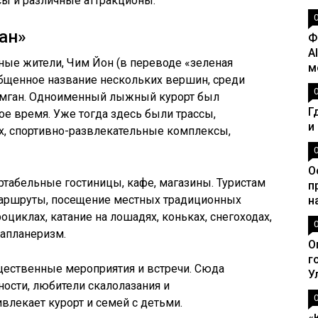
ы и различные аттракционы.
ан»
Ф
A
тные жители, Чим Йон (в переводе «зеленая
м
бобщенное название нескольких вершин, среди
мган. Одноименный лыжный курорт был
Г
ое время. Уже тогда здесь были трассы,
и
х, спортивно-развлекательные комплексы,
О
табельные гостиницы, кафе, магазины. Туристам
п
маршруты, посещение местных традиционных
н
циклах, катание на лошадях, коньках, снегоходах,
тапланеризм.
О
г
щественные мероприятия и встречи. Сюда
У
ости, любители скалолазания и
лекает курорт и семей с детьми.