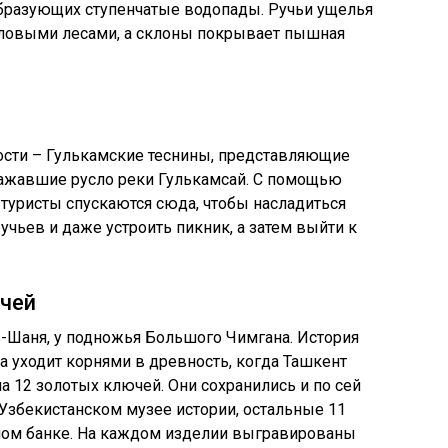
 образующих ступенчатые водопады. Ручьи ущелья
овыми лесами, а склоны покрывает пышная
ости – Гулькамские теснины, представляющие
зажавшие русло реки Гулькамсай. С помощью
туристы спускаются сюда, чтобы насладиться
чьев и даже устроить пикник, а затем выйти к
чей
-Шаня, у подножья Большого Чимгана. История
а уходит корнями в древность, когда Ташкент
а 12 золотых ключей. Они сохранились и по сей
 Узбекистанском музее истории, остальные 11
ьном банке. На каждом изделии выгравированы