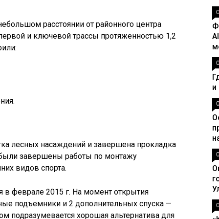
небольшом расстоянии от районного центра
Ф
 первой и ключевой трассы протяженностью 1,2
A
м
оили:
Г
и
ния.
О
п
н
стка лесных насаждений и завершена прокладка
, были завершены работы по монтажу
них видов спорта.
О
г
У
 в феврале 2015 г. На момент открытия
ные подъемники и 2 дополнительных спуска —
ом подразумевается хорошая альтернатива для