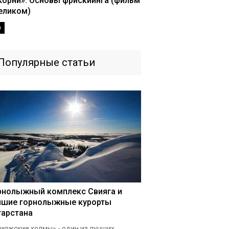
Корни». Основы фрискиинга (фильм
еликом)
0
Популярные статьи
рнолыжный комплекс Свияга и
чшие горнолыжные курорты
тарстана
ияжские холмы» - один из лучших