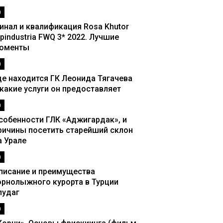
0
инал и квалификация Rosa Khutor
lpindustria FWQ 3* 2022. Лучшие
оменты
0
де находится ГК Леонида Тягачева
 какие услуги он предоставляет
0
собенности ГЛК «Аджигардак», и
ричины посетить старейший склон
а Урале
0
писание и преимущества
орнолыжного курорта в Турции
лудаг
0