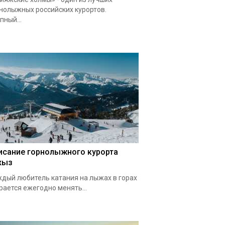
нолыжных российских курортов.
пный...
исание горнолыжного курорта
хыз
дый любитель катания на лыжах в горах
рается ежегодно менять...