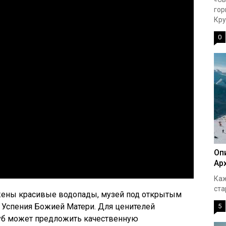
гор
Кру
0
Оп
Ар
Каж
ста
жены красивые водопады, музей под открытым
м Успения Божией Матери. Для ценителей
5
уб может предложить качественную