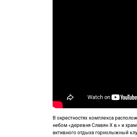
В окрестностях комплекса располо
небом «деревня Славян X в.» и хра
активного отдыха горнолыжный кл