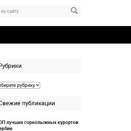
Рубрики
брики
Свежие публикации
ОП лучших горнолыжных курортов
ербии